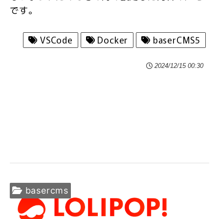
です。
VSCode
Docker
baserCMS5
2024/12/15 00:30
basercms