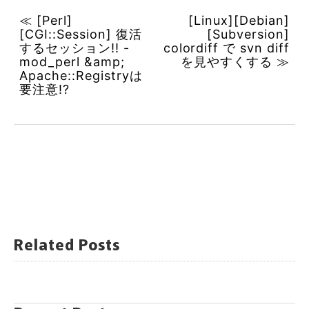
≪ [Perl]
[Linux][Debian]
[CGI::Session] 復活
[Subversion]
するセッション!! -
colordiff で svn diff
mod_perl &amp;
を見やすくする ≫
Apache::Registryは
要注意!?
Related Posts