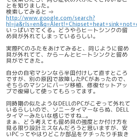
とを知りました。
検索してみると ⇒
http://www.google.com/search?
hl=ja&rls=en&q=Alert!+Chipset+heat+sink+not+
いっぱいでてくる。どうやらヒートシンクの留
め具が外れてしまっているらしい。
実際PCのふたをあけてみると、同じように留め
具が外れてて、からーんとヒートシンクと留め
具がでてきた。
自分の自宅マシンなら半田付けして直すところ
ですが、別の原因で故障したPCがあったので、
そちらのマシンにパーツ移植、修復セットアッ
プで復帰して使ってもらってます。
同時期の似たようなDELLのPCがこぞって外れて
いるらしいので、ソニータイマーならぬ、DELL
タイマーみたいな感じですね…。
まぁ、どう考えても留め具の強度とか付け方を
見る限り設計ミスなんだろうと思いますが、安
いPCってやはりどこか部品をケチったり手抜き