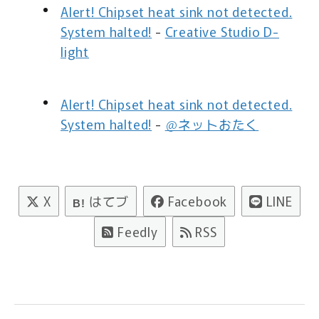
Alert! Chipset heat sink not detected.
System halted!
-
Creative Studio D-
light
Alert! Chipset heat sink not detected.
System halted!
-
＠ネットおたく
X
はてブ
Facebook
LINE
B!
Feedly
RSS