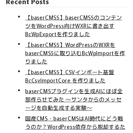
Recent Posts
【baserCMS5】baserCMS5のコンテン
ツをWordPress向けWXRに書き出す
BcWpExportを作りました
【baserCMS5】WordPressのWXRを
baserCMS5に取り込むBcWpImportを作
りました
【baserCMS5】CSVインポート基盤
BcCsvImportCore を作りました
baserCMSプラグインを生成AIにほぼ全
部作らせてみた 〜サンタからのメッセ
ージを自動生成する実験〜
国産CMS・baserCMSはAI時代にどう戦
うのか？WordPress依存から脱却するた