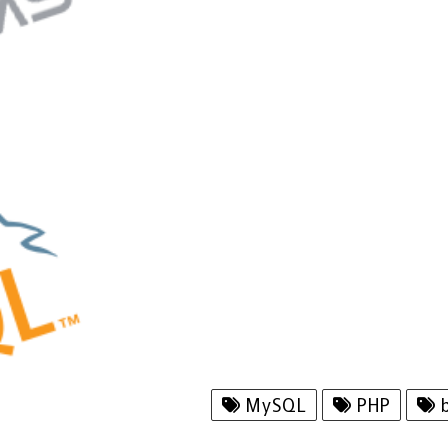
MySQL
PHP
b