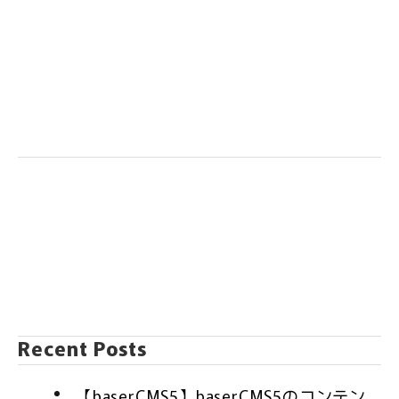
Recent Posts
【baserCMS5】baserCMS5のコンテン