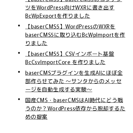
ツをWordPress向けWXRに書き出す
BcWpExportを作りました
【baserCMS5】WordPressのWXRを
baserCMS5に取り込むBcWpImportを作
りました
【baserCMS5】CSVインポート基盤
BcCsvImportCore を作りました
baserCMSプラグインを生成AIにほぼ全
部作らせてみた 〜サンタからのメッセ
ージを自動生成する実験〜
国産CMS・baserCMSはAI時代にどう戦
うのか？WordPress依存から脱却するた
めの提案