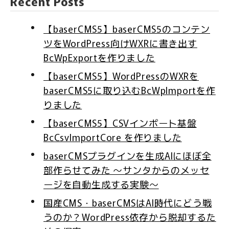
Recent Posts
【baserCMS5】baserCMS5のコンテン
ツをWordPress向けWXRに書き出す
BcWpExportを作りました
【baserCMS5】WordPressのWXRを
baserCMS5に取り込むBcWpImportを作
りました
【baserCMS5】CSVインポート基盤
BcCsvImportCore を作りました
baserCMSプラグインを生成AIにほぼ全
部作らせてみた 〜サンタからのメッセ
ージを自動生成する実験〜
国産CMS・baserCMSはAI時代にどう戦
うのか？WordPress依存から脱却するた