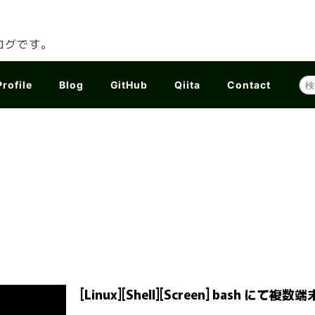
ログです。
Profile
Blog
GitHub
Qiita
Contact
[Linux][Shell][Screen] bash 