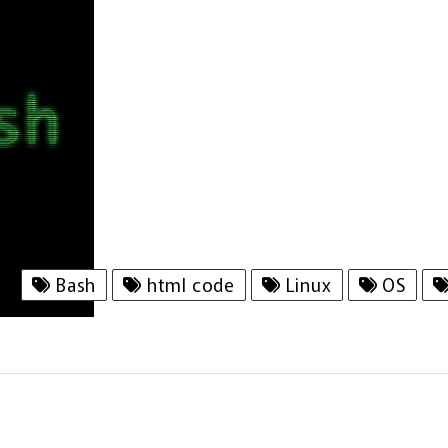
Bash
html code
Linux
OS