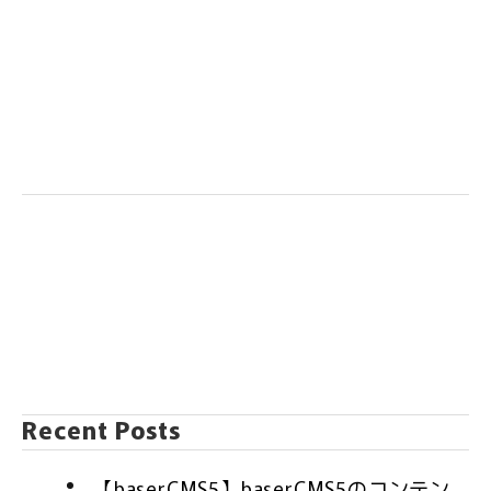
Recent Posts
【baserCMS5】baserCMS5のコンテン