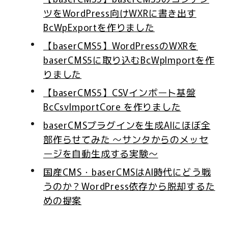
ツをWordPress向けWXRに書き出す
BcWpExportを作りました
【baserCMS5】WordPressのWXRを
baserCMS5に取り込むBcWpImportを作
りました
【baserCMS5】CSVインポート基盤
BcCsvImportCore を作りました
baserCMSプラグインを生成AIにほぼ全
部作らせてみた 〜サンタからのメッセ
ージを自動生成する実験〜
国産CMS・baserCMSはAI時代にどう戦
うのか？WordPress依存から脱却するた
めの提案