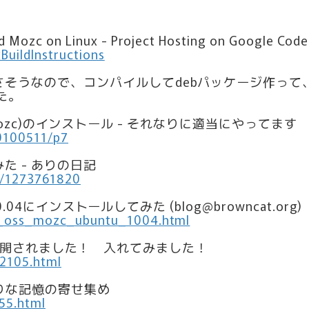
ld Mozc on Linux - Project Hosting on Google Code
BuildInstructions
さそうなので、コンパイルしてdebパッケージ作っ
た。
語入力(mozc)のインストール - それなりに適当にやってます
20100511/p7
てみた - ありの日記
3/1273761820
0.04にインストールしてみた (blog@browncat.org)
le_oss_mozc_ubuntu_1004.html
がOSSで公開されました！ 入れてみました！
-2105.html
りぢりな記憶の寄せ集め
155.html