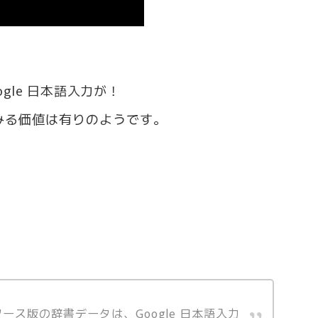
ogle 日本語入力が！
みる価値は有りのようです。
ース版の辞書データは、Google 日本語入力