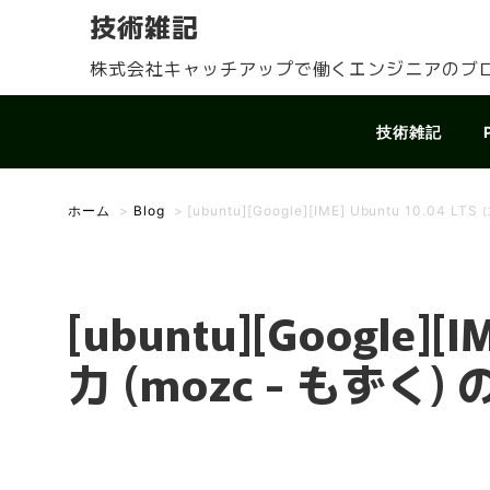
技術雑記
株式会社キャッチアップで働くエンジニアのブ
技術雑記
ホーム
>
Blog
>
[ubuntu][Google][IME] Ubuntu 10.
[ubuntu][Google]
力 (mozc - もず