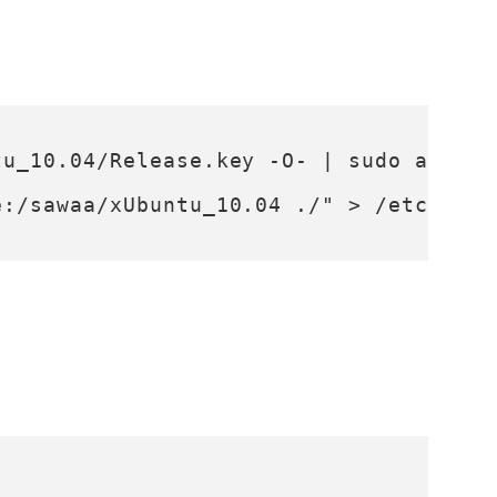
tu_10.04/Release.key -O- | sudo apt-ke
e:/sawaa/xUbuntu_10.04 ./" > /etc/apt/