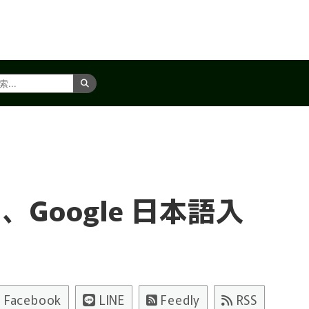
TS に、Google 日本語入
Facebook
LINE
Feedly
RSS