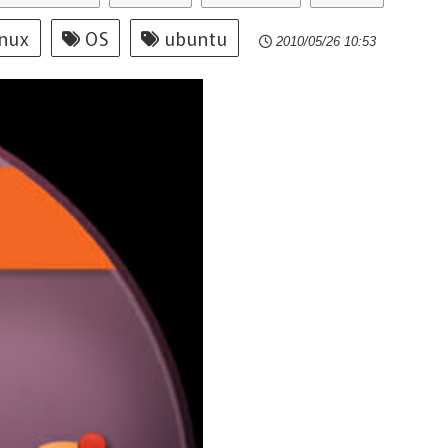
nux
OS
ubuntu
2010/05/26 10:53