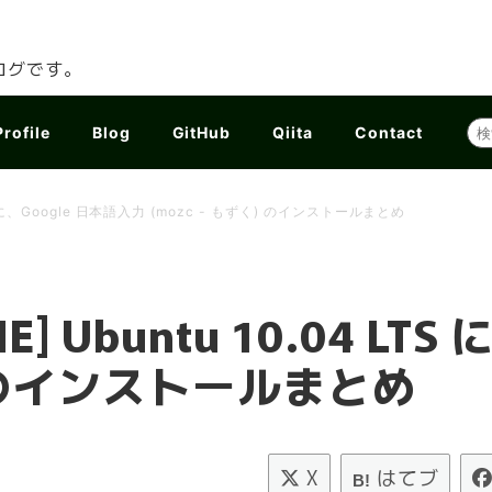
ログです。
Profile
Blog
GitHub
Qiita
Contact
04 LTS に、Google 日本語入力 (mozc - もずく) のインストールまとめ
[IME] Ubuntu 10.04 L
く) のインストールまとめ
X
はてブ
B!